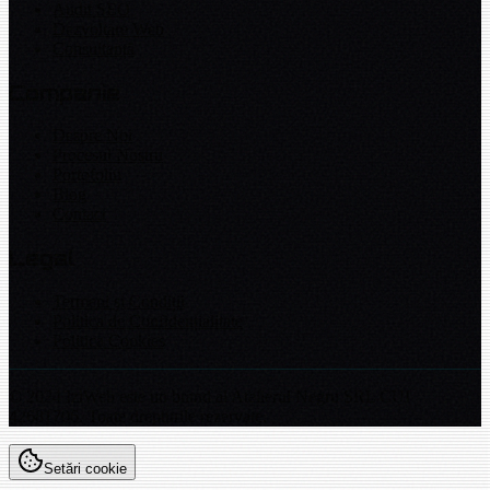
Audit SEO
Dezvoltare Web
Consultanță
Companie
Despre Noi
Procesul Nostru
Portofoliu
Blog
Contact
Legal
Termeni și Condiții
Politica de Confidențialitate
Politica Cookies
© 2024 IziWeb este un brand al Atelierul Negru SRL CUI
42681706. Toate drepturile rezervate.
Setări cookie