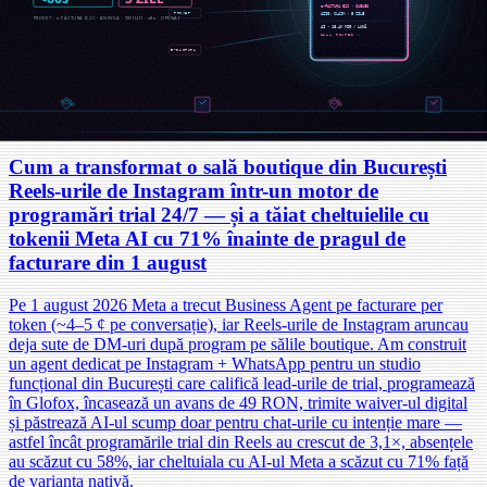
n8n
WhatsApp Business API
Google Calendar
Typeform
Slack
Make
Alte case studies
Fitness / Săli boutique & antrenament de grup
Cum a transformat o sală boutique din București
Reels-urile de Instagram într-un motor de
programări trial 24/7 — și a tăiat cheltuielile cu
tokenii Meta AI cu 71% înainte de pragul de
facturare din 1 august
Pe 1 august 2026 Meta a trecut Business Agent pe facturare per
token (~4–5 ¢ pe conversație), iar Reels-urile de Instagram aruncau
deja sute de DM-uri după program pe sălile boutique. Am construit
un agent dedicat pe Instagram + WhatsApp pentru un studio
funcțional din București care califică lead-urile de trial, programează
în Glofox, încasează un avans de 49 RON, trimite waiver-ul digital
și păstrează AI-ul scump doar pentru chat-urile cu intenție mare —
astfel încât programările trial din Reels au crescut de 3,1×, absențele
au scăzut cu 58%, iar cheltuiala cu AI-ul Meta a scăzut cu 71% față
de varianta nativă.