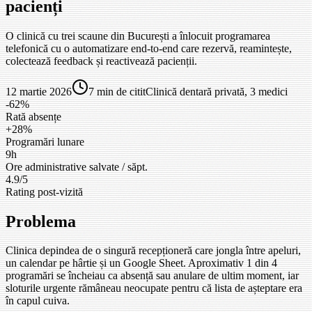
pacienți
O clinică cu trei scaune din București a înlocuit programarea
telefonică cu o automatizare end-to-end care rezervă, reamintește,
colectează feedback și reactivează pacienții.
12 martie 2026
7 min de citit
Clinică dentară privată, 3 medici
-62%
Rată absențe
+28%
Programări lunare
9h
Ore administrative salvate / săpt.
4.9/5
Rating post-vizită
Problema
Clinica depindea de o singură recepționeră care jongla între apeluri,
un calendar pe hârtie și un Google Sheet. Aproximativ 1 din 4
programări se încheiau ca absență sau anulare de ultim moment, iar
sloturile urgente rămâneau neocupate pentru că lista de așteptare era
în capul cuiva.