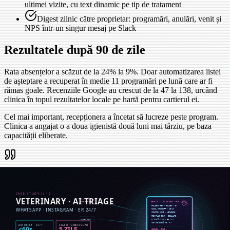
ultimei vizite, cu text dinamic pe tip de tratament
Digest zilnic către proprietar: programări, anulări, venit și
NPS într-un singur mesaj pe Slack
Rezultatele după 90 de zile
Rata absențelor a scăzut de la 24% la 9%. Doar automatizarea listei
de așteptare a recuperat în medie 11 programări pe lună care ar fi
rămas goale. Recenziile Google au crescut de la 47 la 138, urcând
clinica în topul rezultatelor locale pe hartă pentru cartierul ei.
Cel mai important, recepționera a încetat să lucreze peste program.
Clinica a angajat o a doua igienistă două luni mai târziu, pe baza
capacității eliberate.
"
Înainte ne era frică de dimineața de luni din cauza restanțelor.
Acum programul e gata aranjat înainte de prima cafea.
"
—
Proprietar clinică
Unelte & stack