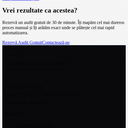
Vrei rezultate
ca acestea?
Rezervă un audit gratuit de 30 de minute. Îți mapăm cel mai dureros
proces manual și îți arătăm exact unde se plătește cel mai rapid
automatizarea.
Rezervă Audit Gratuit
Contactează-ne
Izi
Web
AGENCY
Automatizăm afaceri, optimizăm SEO
și construim experiențe web care
vând.
contact@iziweb.ro
+40 793 533 076
+40 725 648 121
București, România
Servicii
Automatizare Procese