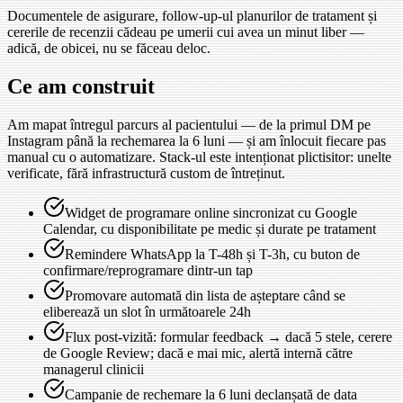
Documentele de asigurare, follow-up-ul planurilor de tratament și
cererile de recenzii cădeau pe umerii cui avea un minut liber —
adică, de obicei, nu se făceau deloc.
Ce am construit
Am mapat întregul parcurs al pacientului — de la primul DM pe
Instagram până la rechemarea la 6 luni — și am înlocuit fiecare pas
manual cu o automatizare. Stack-ul este intenționat plictisitor: unelte
verificate, fără infrastructură custom de întreținut.
Widget de programare online sincronizat cu Google
Calendar, cu disponibilitate pe medic și durate pe tratament
Remindere WhatsApp la T-48h și T-3h, cu buton de
confirmare/reprogramare dintr-un tap
Promovare automată din lista de așteptare când se
eliberează un slot în următoarele 24h
Flux post-vizită: formular feedback → dacă 5 stele, cerere
de Google Review; dacă e mai mic, alertă internă către
managerul clinicii
Campanie de rechemare la 6 luni declanșată de data