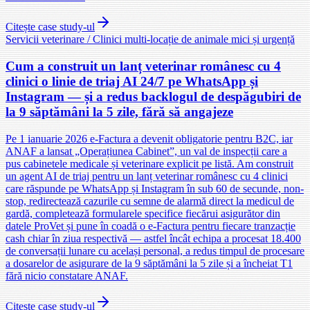
Citește case study-ul
Servicii veterinare / Clinici multi-locație de animale mici și urgență
Cum a construit un lanț veterinar românesc cu 4
clinici o linie de triaj AI 24/7 pe WhatsApp și
Instagram — și a redus backlogul de despăgubiri de
la 9 săptămâni la 5 zile, fără să angajeze
Pe 1 ianuarie 2026 e-Factura a devenit obligatorie pentru B2C, iar
ANAF a lansat „Operațiunea Cabinet”, un val de inspecții care a
pus cabinetele medicale și veterinare explicit pe listă. Am construit
un agent AI de triaj pentru un lanț veterinar românesc cu 4 clinici
care răspunde pe WhatsApp și Instagram în sub 60 de secunde, non-
stop, redirectează cazurile cu semne de alarmă direct la medicul de
gardă, completează formularele specifice fiecărui asigurător din
datele ProVet și pune în coadă o e-Factura pentru fiecare tranzacție
cash chiar în ziua respectivă — astfel încât echipa a procesat 18.400
de conversații lunare cu același personal, a redus timpul de procesare
a dosarelor de asigurare de la 9 săptămâni la 5 zile și a încheiat T1
fără nicio constatare ANAF.
Citește case study-ul