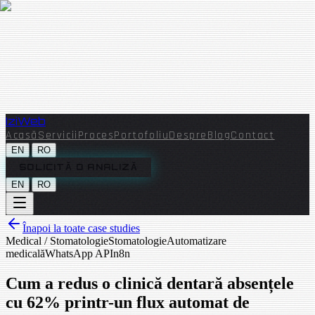
Izi
Web
Acasă
Servicii
Proces
Portofoliu
Despre
Blog
Contact
|
EN
RO
SOLICITĂ O ANALIZĂ
|
EN
RO
Înapoi la toate case studies
Medical / Stomatologie
Stomatologie
Automatizare
medicală
WhatsApp API
n8n
Cum a redus o clinică dentară absențele
cu 62% printr-un flux automat de