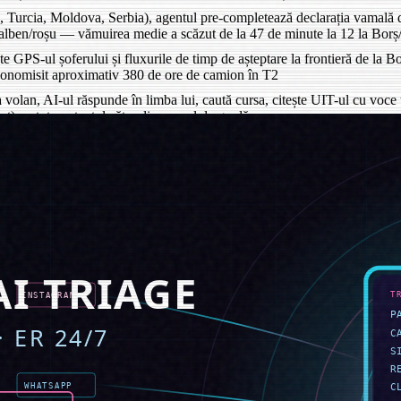
 Turcia, Moldova, Serbia), agentul pre-completează declarația vamală 
/galben/roșu — vămuirea medie a scăzut de la 47 de minute la 12 la Bor
ște GPS-ul șoferului și fluxurile de timp de așteptare la frontieră de la 
conomisit aproximativ 380 de ore de camion în T2
a volan, AI-ul răspunde în limba lui, caută cursa, citește UIT-ul cu voc
pt) cu tot contextul către dispecerul de gardă
rt, agentul o leagă de UIT-ul și CMR-ul inițial, o depune în ANAF SPV ș
e operatori-proprietari subcontractanți; agentul rulează verificarea AE
 în următoarele 4 ore" — transporturi fără UIT, frontiere care încep să 
 cu ochiul
spins exact patru — și toate patru au fost rezolvate de agent în 9 min
doi, aproape în totalitate din cazuri marginale pe transporturi de subcon
 și zero în mai.
eri — trei transferuri interne, unul în relații cu clienții și doi într-un 
ele lucrătoare, punct. Numărul de mesaje de duminică seara de la echipă