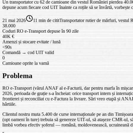
Un transportator cu 62 de camioane din vestul României pierdea 40.00
depune acum fiecare cod UIT înainte ca roțile să se învârtă, vorbește
21 mai 2026
11 min de citit
Transportator rutier de mărfuri, vestul
38.000
Coduri RO e-Transport depuse în 90 zile
40K €
Amenzi și stocare evitate / lună
<90s
Comandă → cod UIT valid
0
Camioane oprite la vamă
Problema
RO e-Transport (vărul ANAF al e-Facturii, dar pentru marfa în mișcare) 
2026, perioada de grație s-a încheiat: orice transport intern și interna
frontierei și reconciliat cu e-Factura la livrare. Sări vreo etapă și
hârtiile.
Clientul nostru muta 5.400 de curse internaționale pe an din Timișoar
(opt oameni în ture) trebuia să genereze UIT-ul, să atașeze CMR-ul, să
limbă vorbea efectiv șoferul — română, moldovenească, ucraineană din