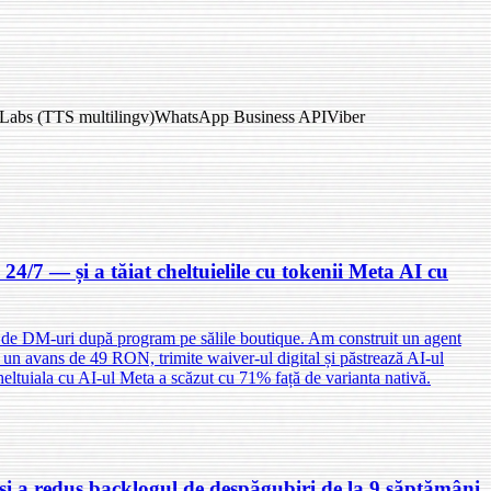
Labs (TTS multilingv)
WhatsApp Business API
Viber
4/7 — și a tăiat cheltuielile cu tokenii Meta AI cu
e de DM-uri după program pe sălile boutique. Am construit un agent
 un avans de 49 RON, trimite waiver-ul digital și păstrează AI-ul
heltuiala cu AI-ul Meta a scăzut cu 71% față de varianta nativă.
 și a redus backlogul de despăgubiri de la 9 săptămâni