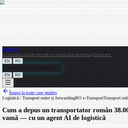
Izi
Web
Acasă
Servicii
Proces
Portofoliu
Despre
Blog
Contact
|
EN
RO
SOLICITĂ O ANALIZĂ
|
EN
RO
Înapoi la toate case studies
Logistică / Transport rutier și forwarding
RO e-Transport
Transport ruti
Cum a depus un transportator român 38.000
vamă — cu un agent AI de logistică