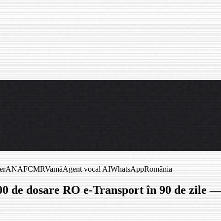
er
ANAF
CMR
Vamă
Agent vocal AI
WhatsApp
România
 de dosare RO e-Transport în 90 de zile — 