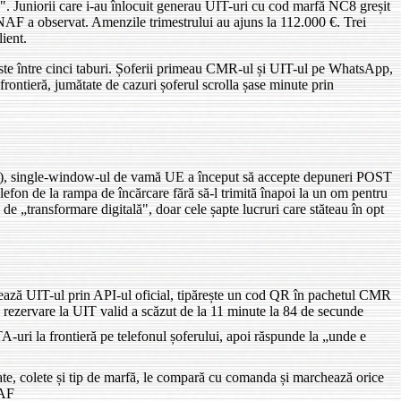
ri". Juniorii care i-au înlocuit generau UIT-uri cu cod marfă NC8 greșit
NAF a observat. Amenzile trimestrului au ajuns la 112.000 €. Trei
ient.
te între cinci taburi. Șoferii primeau CMR-ul și UIT-ul pe WhatsApp,
frontieră, jumătate de cazuri șoferul scrolla șase minute prin
ate), single-window-ul de vamă UE a început să accepte depuneri POST
efon de la rampa de încărcare fără să-l trimită înapoi la un om pentru
de „transformare digitală", doar cele șapte lucruri care stăteau în opt
ă UIT-ul prin API-ul oficial, tipărește un cod QR în pachetul CMR
 rezervare la UIT valid a scăzut de la 11 minute la 84 de secunde
i la frontieră pe telefonul șoferului, apoi răspunde la „unde e
ate, colete și tip de marfă, le compară cu comanda și marchează orice
NAF