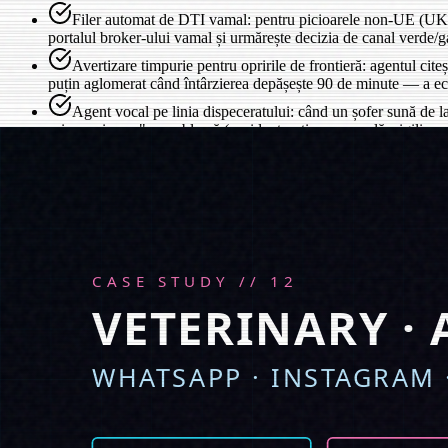
Filer automat de DTI vamal: pentru picioarele non-UE (UK,
portalul broker-ului vamal și urmărește decizia de canal verde
Avertizare timpurie pentru opririle de frontieră: agentul cite
puțin aglomerat când întârzierea depășește 90 de minute — a e
Agent vocal pe linia dispeceratului: când un șofer sună de l
orice „miroase" a problemă (accident, reținere vamală, sigiliu ru
Cusătura inversă cu e-Factura: când iese factura de transpo
restanțele au scăzut cu 31%
Onboarding subcontractori: transportatorul lucrează cu ~40 d
în pool-ul de dispecerat în sub 20 de minute (era 2-4 zile)
Dashboard pentru dispecer: vedere live „ce s-ar putea sparge
înlocuind cele opt taburi Chrome pe care echipa le supraveghea
Rezultatele după 90 de zile
Din 38.000 de coduri UIT generate între martie și mai 2026, ANAF a re
de 112.000 € din primul trimestru s-a prăbușit la 1.840 € în trimestrul 
la vamă, care costaseră 18.400 € doar în martie, au atins zero în aprilie
Echipa de dispecerat a trecut de la 8 locuri în ture la 5. Nu prin concedi
acopere. Dispecerii rămași au încetat să mai lucreze după 19:00 în zil