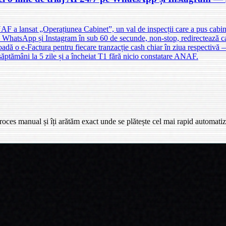
F a lansat „Operațiunea Cabinet”, un val de inspecții care a pus cabinet
 pe WhatsApp și Instagram în sub 60 de secunde, non-stop, redirectează 
oadă o e-Factura pentru fiecare tranzacție cash chiar în ziua respectivă 
săptămâni la 5 zile și a încheiat T1 fără nicio constatare ANAF.
oces manual și îți arătăm exact unde se plătește cel mai rapid automatiz