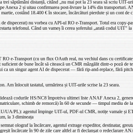
la trei săptămâni distanță, citând „nu mai pot la 23 seara să scriu UIT-u
pe Anexa 2 și uitau confirmarea post-livrare la 14% din transporturi. A
martie, costând 18.400 € în stocare, încărcături pierdute și un cont de cl
 de dispecerat) nu vorbea cu API-ul RO e-Transport. Totul era copy-pas
estarta telefonul. Când un vameș îi cerea șoferului „arată codul UIT" la 
ST RO e-Transport (cu un flux OAuth real, nu vechiul dans cu certific
suficient de bune încât să citească un CMR mâzgălit dintr-o poză de tel
i ca un singur agent AI de dispecerat — fără rip-and-replace, fără pitch 
n. Am înlocuit tastatul, urmărirea și UIT-urile scrise la 23 seara.
ează codurile HS/NC8 împotriva ultimei liste ANAF Anexa 2, genereaz
 înmatriculare, schimb de remorcă) în 60 de secunde — timpul mediu de la
U/UA/PL): agentul împinge UIT-ul, PDF-ul CMR, notițe vamale și ETA-ur
um, la 3 dimineața
mnat olograf la încărcare, agentul extrage expeditor, destinatar, greut
 greșit încărcate în 90 de zile care altfel ar fi declanșat o redeclarare A