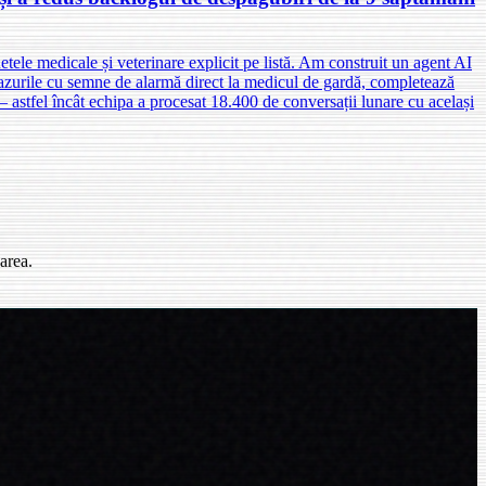
ele medicale și veterinare explicit pe listă. Am construit un agent AI
cazurile cu semne de alarmă direct la medicul de gardă, completează
— astfel încât echipa a procesat 18.400 de conversații lunare cu același
area.