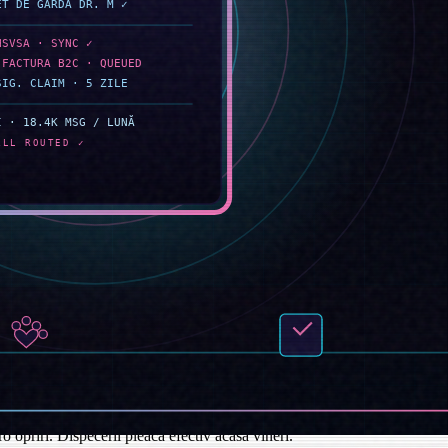
, mai repede), reclamațiile despre CMR pierdut au scăzut de la 22 pe
ă, care rula la 41% anual, a coborât la 19%.
u pentru că hârtiile UIT și CMR veneau curate, la timp și într-un
are — marjă curată, pentru că agentul rula deja volumul.
 marcat un lot pentru „reclasificare marfă" pe un picior turcesc unde
at politica: agentul sugerează, dispecerul aprobă, iar orice schimbare
ele de sigiliu, a răspuns „sigiliu intact, greutate corespunde, niciun
ulă fermă: orice conflict șofer-client merge la un om, indiferent cât de
epune; partenerul semnează. Când un inspector sună sau apare la
care ar redacta-o agentul, și nu am avut un inspector ANAF care să
 opriri. Dispecerii pleacă efectiv acasă vineri.
"