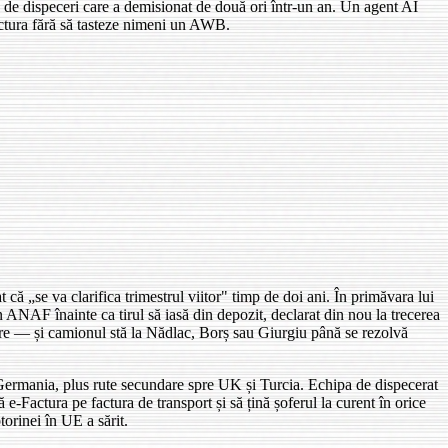
e dispeceri care a demisionat de două ori într-un an. Un agent AI
actura fără să tasteze nimeni un AWB.
ă „se va clarifica trimestrul viitor" timp de doi ani. În primăvara lui
n ANAF înainte ca tirul să iasă din depozit, declarat din nou la trecerea
are — și camionul stă la Nădlac, Borș sau Giurgiu până se rezolvă
–Germania, plus rute secundare spre UK și Turcia. Echipa de dispecerat
Factura pe factura de transport și să țină șoferul la curent în orice
orinei în UE a sărit.