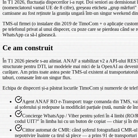
În T1 2026, fluctuația dispecerilor i-a rupt. Doi seniori au demisionat 
(nomenclatorul vamal UE de 8 cifre), greșeau eticheta „grup mărfuri" 
camioane au fost reținute la granița ungară într-un singur weekend din 
TMS-ul firmei (o instalare din 2019 de TimoCom + o aplicație custom
pe telefonul privat al unui dispecer, cu poze care se pierdeau când se r
WhatsApp ca să-l găsească.
Ce am construit
În T1 2026 piesele s-au aliniat. ANAF a stabilizat v2 a API-ului RE
structurate pentru DTI, iar modelele mai mici de la OpenAI au devenit 
curățare. Am prins toate astea peste TMS-ul existent al transportatorulu
taburi, comasate într-un singur flux.
Echipa de dispeceri și-a păstrat locurile TimoCom și numerele de telefo
Agent ANAF RO e-Transport: trage comanda din TMS, valid
al șoferului și redepune la modificări parțiale (rută, număr de
Concierge WhatsApp / Viber pentru șoferi în 4 limbi (RO/R
codul UIT?" în limba lui cu un buton de copiat — chiar și în dr
Cititor automat de CMR: când șoferul fotografiază CMR-ul se
nepotrivire înainte ca tirul să plece — a prins 91 de transporturi