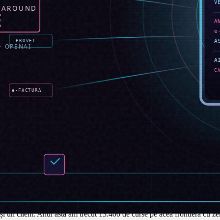
cetat să sune la dispecerat pentru UIT (agentul vocal o face în limba lor
entru șoferi plătit din economii — fluctuația în pool-ul de lungă distanț
au început să subcontracteze picioarele Italia–Spania către clientul nostr
t. Doar acest canal a adăugat 280.000 € venit în primul trimestru de oper
că nu era de acord cu alegerea dispecerului. La două săptămâni, ANAF a
ătățire, dar în practică declanșa o altă tranșă de taxe vamale. Am schimb
udit peste doi ani când nu-și mai aduce nimeni aminte.
n șofer a reclamat un palet lipsă la livrare; agentul, citind GPS-ul și dat
client pe care vânzătorul îl liniștea de șase săptămâni. Am adăugat o reg
nească: nu automatiza niciodată relația cu inspectorii ANAF. Agentul d
ție de cinci minute valorează mai mult decât orice apărare de audit pe 
 un client. Anul ăsta am trecut 13.400 de curse pe acea frontieră cu zero