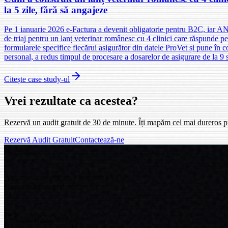
la 5 zile, fără să angajeze
Pe 1 ianuarie 2026 e-Factura a devenit obligatorie pentru B2C, iar ANA
de triaj pentru un lanț veterinar românesc cu 4 clinici care răspunde
formularele specifice fiecărui asigurător din datele ProVet și pune în c
personal, a redus timpul de procesare a dosarelor de asigurare de la 9 
Citește case study-ul
Vrei rezultate
ca acestea?
Rezervă un audit gratuit de 30 de minute. Îți mapăm cel mai dureros pr
Rezervă Audit Gratuit
Contactează-ne
Izi
Web
AGENCY
Automatizăm afaceri, optimizăm SEO
și construim experiențe web care
vând.
contact@iziweb.ro