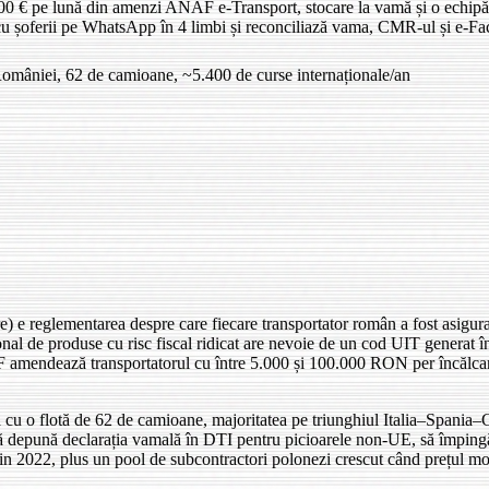
0 € pe lună din amenzi ANAF e-Transport, stocare la vamă și o echipă d
 cu șoferii pe WhatsApp în 4 limbi și reconciliază vama, CMR-ul și e-F
 României, 62 de camioane, ~5.400 de curse internaționale/an
e reglementarea despre care fiecare transportator român a fost asigurat c
țional de produse cu risc fiscal ridicat are nevoie de un cod UIT generat î
 ANAF amendează transportatorul cu între 5.000 și 100.000 RON per încălc
a cu o flotă de 62 de camioane, majoritatea pe triunghiul Italia–Spania
 depună declarația vamală în DTI pentru picioarele non-UE, să împingă e-
 2022, plus un pool de subcontractori polonezi crescut când prețul mot