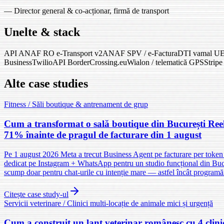
—
Director general & co-acționar, firmă de transport
Unelte & stack
API ANAF RO e-Transport v2
ANAF SPV / e-Factura
DTI vamal U
Business
Twilio
API BorderCrossing.eu
Wialon / telematică GPS
Stripe
Alte case studies
Fitness / Săli boutique & antrenament de grup
Cum a transformat o sală boutique din București Reels
71% înainte de pragul de facturare din 1 august
Pe 1 august 2026 Meta a trecut Business Agent pe facturare per token
dedicat pe Instagram + WhatsApp pentru un studio funcțional din Bucure
scump doar pentru chat-urile cu intenție mare — astfel încât programări
Citește case study-ul
Servicii veterinare / Clinici multi-locație de animale mici și urgență
Cum a construit un lanț veterinar românesc cu 4 clini