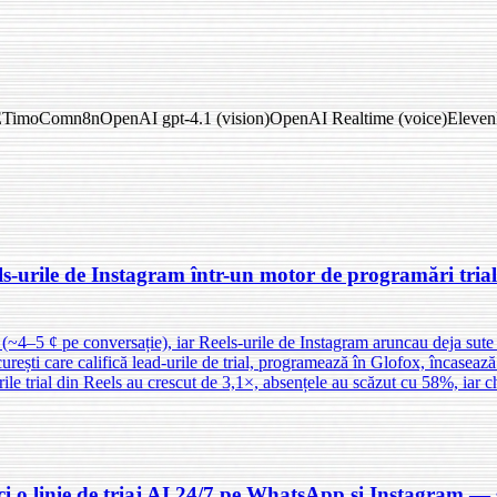
E
TimoCom
n8n
OpenAI gpt-4.1 (vision)
OpenAI Realtime (voice)
Eleven
-urile de Instagram într-un motor de programări trial 2
 (~4–5 ¢ pe conversație), iar Reels-urile de Instagram aruncau deja sut
ști care califică lead-urile de trial, programează în Glofox, încasează
le trial din Reels au crescut de 3,1×, absențele au scăzut cu 58%, iar c
ci o linie de triaj AI 24/7 pe WhatsApp și Instagram —