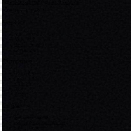
+40 793 533 076
+40 725 648 121
București, România
Servicii
Automatizare Procese
Audit SEO
Dezvoltare Web
Consultanță
Companie
Despre Noi
Procesul Nostru
Portofoliu
Blog
Contact
Legal
Termeni și Condiții
Politica de Confidențialitate
Politica Cookies