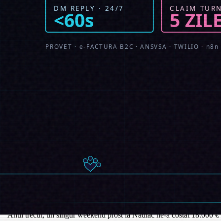
Partea șoferilor a fost cea mai mare schimbare culturală. Șoferii au în
trimestru la 1, iar transportatorul a adăugat un mic bonus de retenție p
Surpriza pozitivă au fost contractele noi. Doi transportatori mai mari 
format structurat pe care propriul lor dispecerat îl putea ingera direc
Ce am face diferit
Inițial, am dat agentului permisiunea să auto-corecteze un cod NC8 da
agentul, „util", schimbase un cod de textile care pe hârtie era o îmbun
de NC8 atașează automat o justificare de o linie care mulțumește un a
Am învățat pe pielea noastră să nu auto-rezolvăm disputele cu șoferii. U
palet lipsă" — tehnic corect, dar a aterizat într-un fir WhatsApp cu un 
sigure sunt datele. Agentul pregătește dosarul. Verdictul îl dă omul.
Ultima lecție, aceeași pe care o învățăm la fiecare implementare româ
depozit, un om răspunde și un om îl plimbă prin sistem. Acea conversa
plece nemulțumit de când rulează sistemul.
"
Anul trecut, un singur weekend prost la Nădlac ne-a costat 18.000 € și