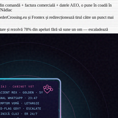
din comandă + factura comercială + datele AEO, o pune în coadă în
ș/Nădlac
BorderCrossing.eu și Frontex și redirecționează tirul către un punct mai
e tare și rezolvă 78% din apeluri fără să sune un om — escaladează
i o potrivește cu plata primită de la expeditor în 48 de ore —
O/ANAF, validează licențele și asigurarea și ridică noul subcontractor
se aglomereze, șoferi în afara rutei, hârtii vamale care se învechesc —
ute, înainte ca vreun camion să înceapă încărcarea. Factura de amenzi
tractori pe care agentul le blochează acum înainte de plecare. Opririle
rol nou de planificare lungă distanță pe care nimeni nu apucase să-l
 cu „nu mai pot, demisionez" a scăzut de la 4 în T1 la 0 în T2.